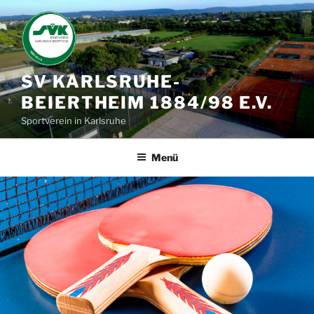
Zum
Inhalt
springen
SV KARLSRUHE-
BEIERTHEIM 1884/98 E.V.
Sportverein in Karlsruhe
Menü