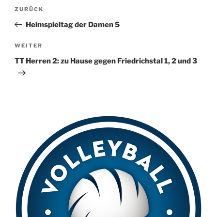
t
Beitragsnavigation
Vorheriger
ZURÜCK
e
Beitrag
r
Heimspieltag der Damen 5
n
Nächster
WEITER
a
Beitrag
t
TT Herren 2: zu Hause gegen Friedrichstal 1, 2 und 3
i
v
e
: