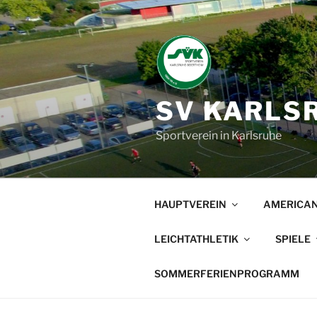
Zum
Inhalt
springen
SV KARLSR
Sportverein in Karlsruhe
HAUPTVEREIN
AMERICAN
LEICHTATHLETIK
SPIELE
SOMMERFERIENPROGRAMM