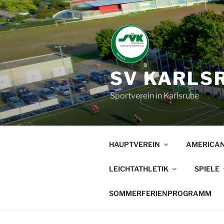
Zum
Inhalt
springen
SV KARLSR
Sportverein in Karlsruhe
HAUPTVEREIN
AMERICAN
LEICHTATHLETIK
SPIELE
SOMMERFERIENPROGRAMM