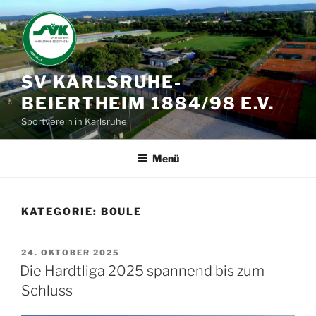
Zum
Inhalt
springen
SV KARLSRUHE-
BEIERTHEIM 1884/98 E.V.
Sportverein in Karlsruhe
Menü
KATEGORIE:
BOULE
VERÖFFENTLICHT
24. OKTOBER 2025
AM
Die Hardtliga 2025 spannend bis zum
Schluss