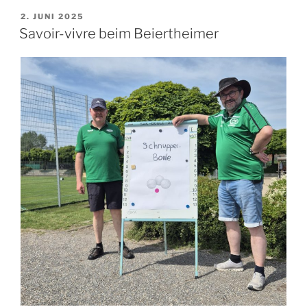
spannend
VERÖFFENTLICHT
2. JUNI 2025
AM
bis
Savoir-vivre beim Beiertheimer
zum
Schluss“