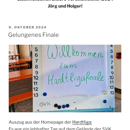
Jörg und Holger!
VERÖFFENTLICHT
9. OKTOBER 2024
AM
Gelungenes Finale
Auszug aus der Homepage der
Hardtliga:
Es war ein lebhafter Tag auf dem Gelände der SVK