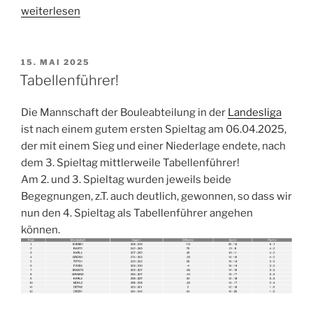
„Savoir-
weiterlesen
vivre
beim
Beiertheimer“
VERÖFFENTLICHT
15. MAI 2025
AM
Tabellenführer!
Die Mannschaft der Bouleabteilung in der
Landesliga
ist nach einem gutem ersten Spieltag am 06.04.2025,
der mit einem Sieg und einer Niederlage endete, nach
dem 3. Spieltag mittlerweile Tabellenführer!
Am 2. und 3. Spieltag wurden jeweils beide
Begegnungen, z.T. auch deutlich, gewonnen, so dass wir
nun den 4. Spieltag als Tabellenführer angehen
können.