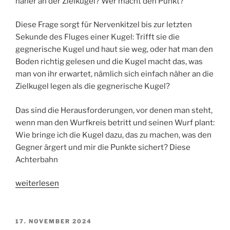
näher an der Zielkugel? Wer macht den Punkt?
Diese Frage sorgt für Nervenkitzel bis zur letzten
Sekunde des Fluges einer Kugel: Trifft sie die
gegnerische Kugel und haut sie weg, oder hat man den
Boden richtig gelesen und die Kugel macht das, was
man von ihr erwartet, nämlich sich einfach näher an die
Zielkugel legen als die gegnerische Kugel?
Das sind die Herausforderungen, vor denen man steht,
wenn man den Wurfkreis betritt und seinen Wurf plant:
Wie bringe ich die Kugel dazu, das zu machen, was den
Gegner ärgert und mir die Punkte sichert? Diese
Achterbahn
„Die
weiterlesen
Wahrheit
liegt
auf
VERÖFFENTLICHT
17. NOVEMBER 2024
AM