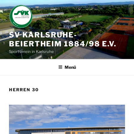
Zum
Inhalt
springen
SV KARLSRUHE-
BEIERTHEIM 1884/98 E.V.
Sportverein in Karlsruhe
Menü
HERREN 30