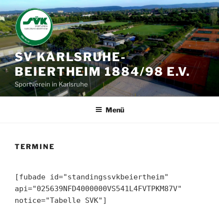
Zum
Inhalt
springen
SV KARLSRUHE-
BEIERTHEIM 1884/98 E.V.
Sportverein in Karlsruhe
Menü
TERMINE
[fubade id="standingssvkbeiertheim"
api="025639NFD4000000VS541L4FVTPKM87V"
notice="Tabelle SVK"]