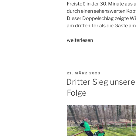
Freistoß in der 30. Minute aus 
durch einen sehenswerten Kopfs
Dieser Doppelschlag zeigte Wi
am dritten Tor als die Gäste am
„B2
weiterlesen
gewinnt
Pokalhalbfinale
in
Durlach
VERÖFFENTLICHT
21. MÄRZ 2023
Aue
AM
Dritter Sieg unserer
im
Folge
Elfmeterschießen“