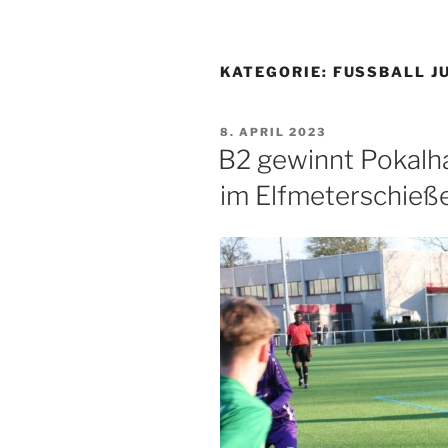
KATEGORIE:
FUSSBALL J
VERÖFFENTLICHT
8. APRIL 2023
AM
B2 gewinnt Pokalha
im Elfmeterschieß