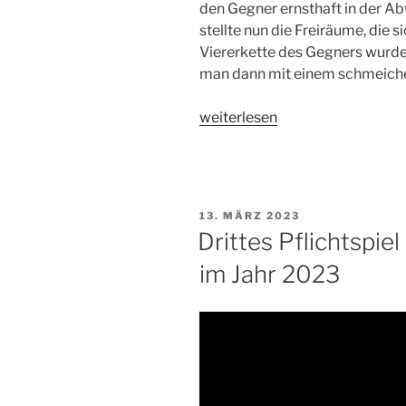
den Gegner ernsthaft in der Ab
stellte nun die Freiräume, die 
Viererkette des Gegners wurde 
man dann mit einem schmeichel
„Dritter
weiterlesen
Sieg
unserer
C2
in
VERÖFFENTLICHT
13. MÄRZ 2023
der
AM
Drittes Pflichtspie
Kreisliga
im Jahr 2023
in
Folge“