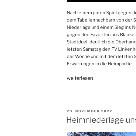
Nach einem guten Spiel gegen d
dem Tabellennachbarn von der SG
Niederlage und einem Sieg ins 
gegen den Favoriten aus Blanke
Stadtduell deutlich die Oberhand
letzten Samstag den FV Linkenh
der Woche und mit dem letzten 
Erwartungen in die Heimpartie.
„Drittes
weiterlesen
Pflichtspiel
der
Kreisliga
C-
VERÖFFENTLICHT
29. NOVEMBER 2022
Jugend
AM
Heimniederlage uns
im
Jahr