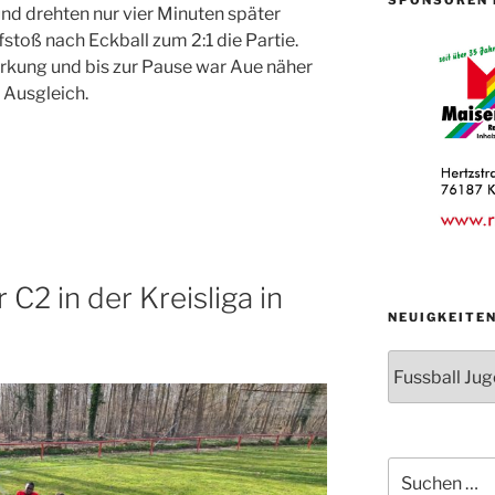
und drehten nur vier Minuten später
toß nach Eckball zum 2:1 die Partie.
rkung und bis zur Pause war Aue näher
 Ausgleich.
 C2 in der Kreisliga in
NEUIGKEITE
Neuigkeiten
der
Abteilungen
Suche
nach: