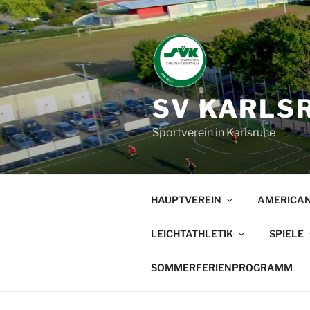
Zum
Inhalt
springen
SV KARLSR
Sportverein in Karlsruhe
HAUPTVEREIN
AMERICAN
LEICHTATHLETIK
SPIELE
SOMMERFERIENPROGRAMM