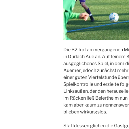
Die B2 trat am vergangenen Mi
in Durlach Aue an. Auf feinem 
ausgeglichenes Spiel, in dem di
Auemer jedoch zunächst mehr 
einer guten Viertelstunde üb
Spielkontrolle und erzielte folg
Linksaußen, der den herauseil
im Rücken ließ Beiertheim nun i
kam aber kaum zu nennenswer
blieben wirkungslos.
Stattdessen glichen die Gastg