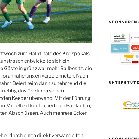
SPONSOREN 
ttwoch zum Halbfinale des Kreispokals
Kunstrasen entwickelte sich ein
e Gäste in grün zwar mehr Ballbesitz, die
Torannäherungen verzeichneten. Nach
UNTERSTÜTZ
ernahm Beiertheim dann zunehmend die
erichtig das 0:1 durch seinen
enden Keeper überwand. Mit der Führung
m Mittelfeld kontrolliert den Ball laufen,
ten Abschlüssen. Auch mehrere Ecken
eber durch einen direkt verwandelten
SPONSOREN 