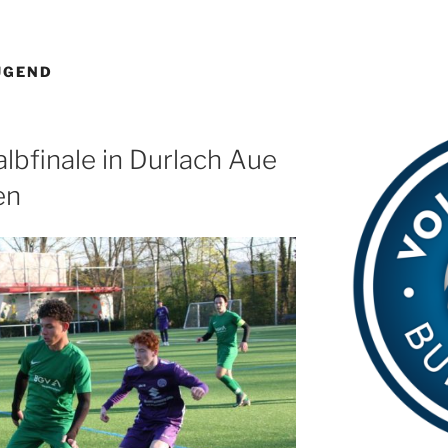
UGEND
lbfinale in Durlach Aue
en