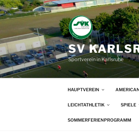
Zum
Inhalt
springen
SV KARLSR
Sportverein in Karlsruhe
HAUPTVEREIN
AMERICAN
LEICHTATHLETIK
SPIELE
SOMMERFERIENPROGRAMM