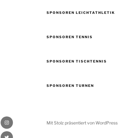
SPONSOREN LEICHTATHLETIK
SPONSOREN TENNIS
SPONSOREN TISCHTENNIS
SPONSOREN TURNEN
be
Instagram
Mit Stolz präsentiert von WordPress
Badener
gram
Twitter
Greifs