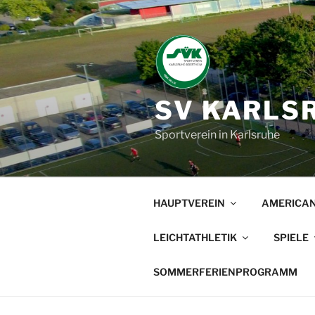
Zum
Inhalt
springen
SV KARLSR
Sportverein in Karlsruhe
HAUPTVEREIN
AMERICAN
LEICHTATHLETIK
SPIELE
SOMMERFERIENPROGRAMM