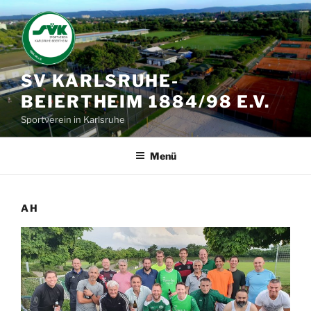
Zum
Inhalt
springen
SV KARLSRUHE-
BEIERTHEIM 1884/98 E.V.
Sportverein in Karlsruhe
Menü
AH