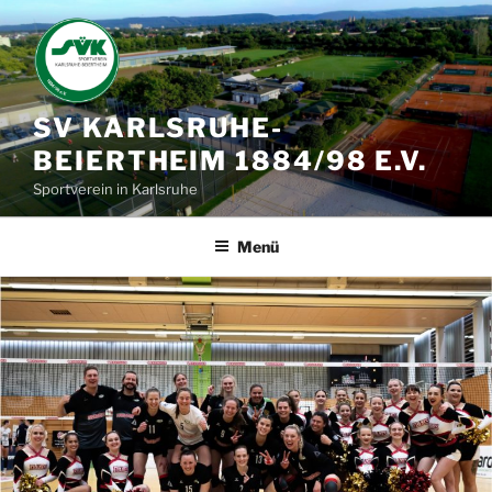
Zum
Inhalt
springen
SV KARLSRUHE-
BEIERTHEIM 1884/98 E.V.
Sportverein in Karlsruhe
Menü