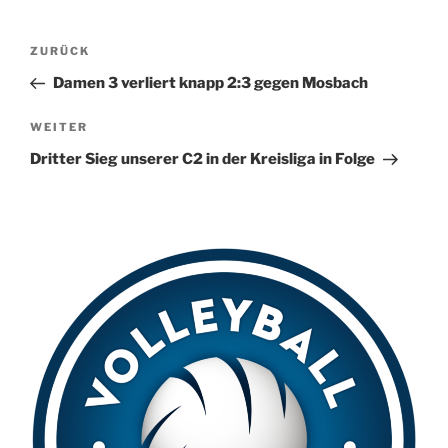
l
t
Beitragsnavigation
Vorheriger
ZURÜCK
e
Beitrag
r
Damen 3 verliert knapp 2:3 gegen Mosbach
n
Nächster
WEITER
a
Beitrag
t
Dritter Sieg unserer C2 in der Kreisliga in Folge
i
v
e
: