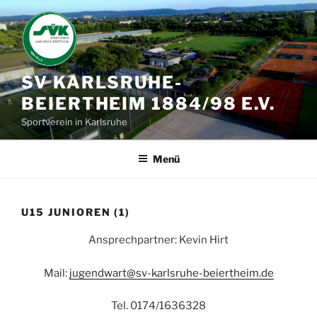
Zum
Inhalt
springen
SV KARLSRUHE-
BEIERTHEIM 1884/98 E.V.
Sportverein in Karlsruhe
Menü
U15 JUNIOREN (1)
Ansprechpartner: Kevin Hirt
Mail:
jugendwart@sv-karlsruhe-beiertheim.de
Tel. 0174/1636328