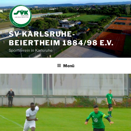
Zum
Inhalt
springen
SV KARLSRUHE-
BEIERTHEIM 1884/98 E.V.
Sportverein in Karlsruhe
Menü