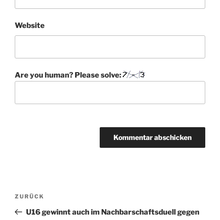
Website
Are you human? Please solve:
A
l
t
Beitragsnavigation
Vorheriger
ZURÜCK
e
Beitrag
r
U16 gewinnt auch im Nachbarschaftsduell gegen