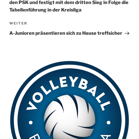
n
den PSK und festigt mit dem dritten Sieg in Folge die
a
Tabellenführung in der Kreisliga
t
Nächster
WEITER
i
Beitrag
v
A-Junioren präsentieren sich zu Hause treffsicher
e
: