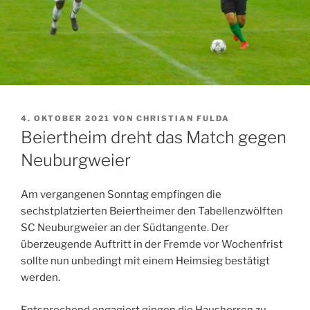
VERÖFFENTLICHT
4. OKTOBER 2021
VON
CHRISTIAN FULDA
AM
Beiertheim dreht das Match gegen
Neuburgweier
Am vergangenen Sonntag empfingen die
sechstplatzierten Beiertheimer den Tabellenzwölften
SC Neuburgweier an der Südtangente. Der
überzeugende Auftritt in der Fremde vor Wochenfrist
sollte nun unbedingt mit einem Heimsieg bestätigt
werden.
Entsprechend engagiert gingen die Hausherren zu