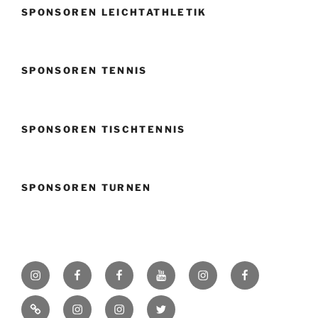
SPONSOREN LEICHTATHLETIK
SPONSOREN TENNIS
SPONSOREN TISCHTENNIS
SPONSOREN TURNEN
Instagram
Facebook
Facebook
Youtube
Instagram
Facebook
SVK
Volleyball
Fußball
Badener
Badener
TikTok
Instagram
Instagram
Twitter
Beiertheim
Greifs
Greifs