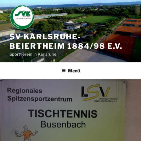
Zum
Inhalt
springen
SV KARLSRUHE-
BEIERTHEIM 1884/98 E.V.
Sportverein in Karlsruhe
Menü