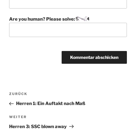
Are you human? Please solve:
A
l
t
Beitragsnavigation
Vorheriger
ZURÜCK
e
Beitrag
r
Herren 1: Ein Auftakt nach Maß
n
Nächster
WEITER
a
Beitrag
t
Herren 3: SSC blown away
i