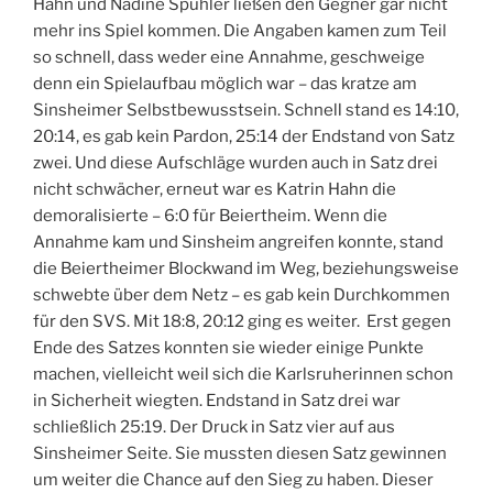
Hahn und Nadine Spuhler ließen den Gegner gar nicht
mehr ins Spiel kommen. Die Angaben kamen zum Teil
so schnell, dass weder eine Annahme, geschweige
denn ein Spielaufbau möglich war – das kratze am
Sinsheimer Selbstbewusstsein. Schnell stand es 14:10,
20:14, es gab kein Pardon, 25:14 der Endstand von Satz
zwei. Und diese Aufschläge wurden auch in Satz drei
nicht schwächer, erneut war es Katrin Hahn die
demoralisierte – 6:0 für Beiertheim. Wenn die
Annahme kam und Sinsheim angreifen konnte, stand
die Beiertheimer Blockwand im Weg, beziehungsweise
schwebte über dem Netz – es gab kein Durchkommen
für den SVS. Mit 18:8, 20:12 ging es weiter. Erst gegen
Ende des Satzes konnten sie wieder einige Punkte
machen, vielleicht weil sich die Karlsruherinnen schon
in Sicherheit wiegten. Endstand in Satz drei war
schließlich 25:19. Der Druck in Satz vier auf aus
Sinsheimer Seite. Sie mussten diesen Satz gewinnen
um weiter die Chance auf den Sieg zu haben. Dieser