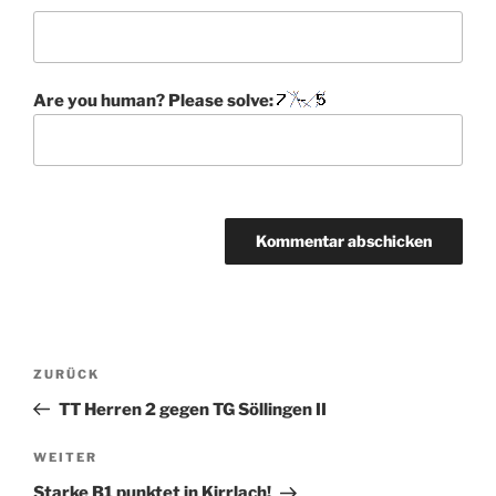
Are you human? Please solve:
A
l
t
Beitragsnavigation
Vorheriger
ZURÜCK
e
Beitrag
r
TT Herren 2 gegen TG Söllingen II
n
Nächster
WEITER
a
Beitrag
t
Starke B1 punktet in Kirrlach!