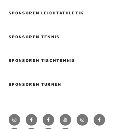
SPONSOREN LEICHTATHLETIK
SPONSOREN TENNIS
SPONSOREN TISCHTENNIS
SPONSOREN TURNEN
Instagram
Facebook
Facebook
Youtube
Instagram
Facebook
SVK
Volleyball
Fußball
Badener
Badener