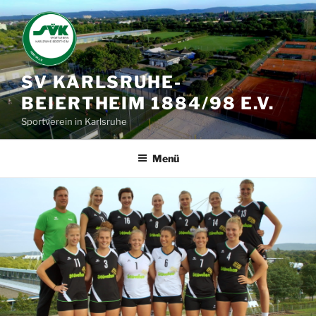
Zum
Inhalt
springen
SV KARLSRUHE-
BEIERTHEIM 1884/98 E.V.
Sportverein in Karlsruhe
Menü