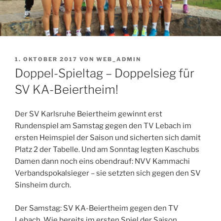
VERÖFFENTLICHT
1. OKTOBER 2017
VON
WEB_ADMIN
AM
Doppel-Spieltag – Doppelsieg für
SV KA-Beiertheim!
Der SV Karlsruhe Beiertheim gewinnt erst
Rundenspiel am Samstag gegen den TV Lebach im
ersten Heimspiel der Saison und sicherten sich damit
Platz 2 der Tabelle. Und am Sonntag legten Kaschubs
Damen dann noch eins obendrauf: NVV Kammachi
Verbandspokalsieger – sie setzten sich gegen den SV
Sinsheim durch.
Der Samstag: SV KA-Beiertheim gegen den TV
Lebach. Wie bereits im ersten Spiel der Saison