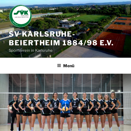
Zum
Inhalt
springen
SV KARLSRUHE-
BEIERTHEIM 1884/98 E.V.
Sportverein in Karlsruhe
Menü