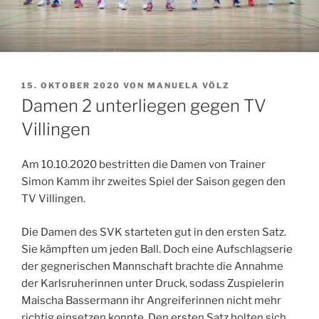
VERÖFFENTLICHT
15. OKTOBER 2020
VON
MANUELA VÖLZ
AM
Damen 2 unterliegen gegen TV
Villingen
Am 10.10.2020 bestritten die Damen von Trainer
Simon Kamm ihr zweites Spiel der Saison gegen den
TV Villingen.
Die Damen des SVK starteten gut in den ersten Satz.
Sie kämpften um jeden Ball. Doch eine Aufschlagserie
der gegnerischen Mannschaft brachte die Annahme
der Karlsruherinnen unter Druck, sodass Zuspielerin
Maischa Bassermann ihr Angreiferinnen nicht mehr
richtig einsetzen konnte. Den ersten Satz holten sich