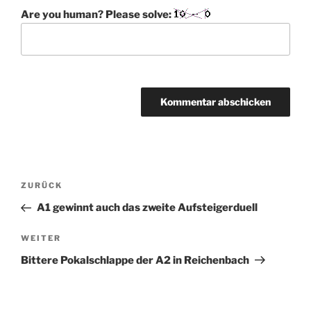
Are you human? Please solve:
A
l
t
Beitragsnavigation
Vorheriger
ZURÜCK
e
Beitrag
r
A1 gewinnt auch das zweite Aufsteigerduell
n
Nächster
WEITER
a
Beitrag
t
Bittere Pokalschlappe der A2 in Reichenbach
i
v
e