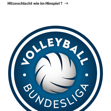
Beitrag
i
Hitzeschlacht wie im Hinspiel ?
v
e
: