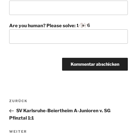
Are you human? Please solve:
A
l
t
Beitragsnavigation
Vorheriger
ZURÜCK
e
Beitrag
r
SV Karlsruhe-Beiertheim A-Junioren v. SG
n
Pfinztal 1:1
a
Nächster
WEITER
t