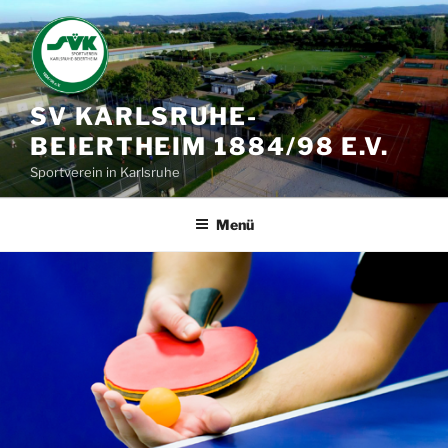
Zum
Inhalt
springen
SV KARLSRUHE-
BEIERTHEIM 1884/98 E.V.
Sportverein in Karlsruhe
Menü