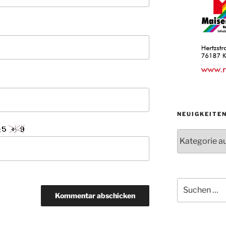
NEUIGKEITE
:
Neuigkeiten
der
Abteilungen
Suche
nach: