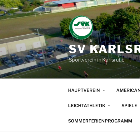
Zum
Inhalt
springen
SV KARLSR
Sportverein in Karlsruhe
HAUPTVEREIN
AMERICAN
LEICHTATHLETIK
SPIELE
SOMMERFERIENPROGRAMM