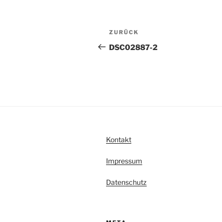
l
t
Beitragsnavigation
Vorheriger
ZURÜCK
e
Beitrag
r
DSC02887-2
n
a
t
i
v
e
:
Kontakt
Impressum
Datenschutz