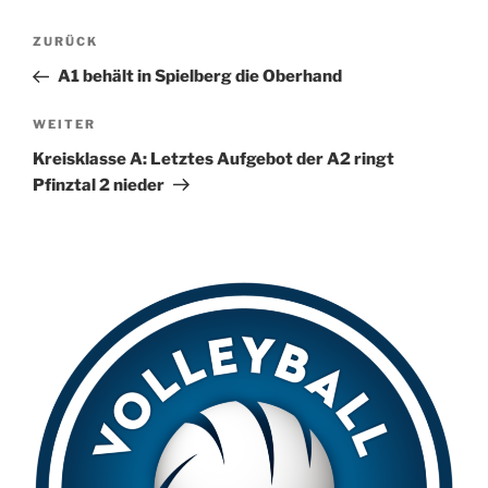
t
Beitragsnavigation
Vorheriger
ZURÜCK
e
Beitrag
r
A1 behält in Spielberg die Oberhand
n
Nächster
WEITER
a
Beitrag
t
Kreisklasse A: Letztes Aufgebot der A2 ringt
i
Pfinztal 2 nieder
v
e
: