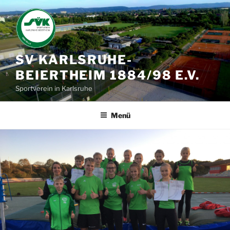
Zum
Inhalt
springen
SV KARLSRUHE-
BEIERTHEIM 1884/98 E.V.
Sportverein in Karlsruhe
Menü