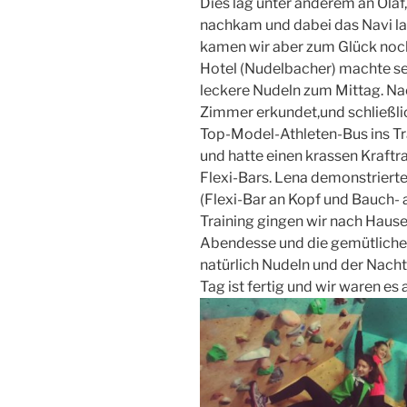
Dies lag unter anderem an Olaf
nachkam und dabei das Navi la
kamen wir aber zum Glück noch
Hotel (Nudelbacher) machte s
leckere Nudeln zum Mittag. N
Zimmer erkundet,und schließli
Top-Model-Athleten-Bus ins Tra
und hatte einen krassen Kraftr
Flexi-Bars. Lena demonstrierte
(Flexi-Bar an Kopf und Bauch-
Training gingen wir nach Hause
Abendesse und die gemütliche
natürlich Nudeln und der Nacht
Tag ist fertig und wir waren es 