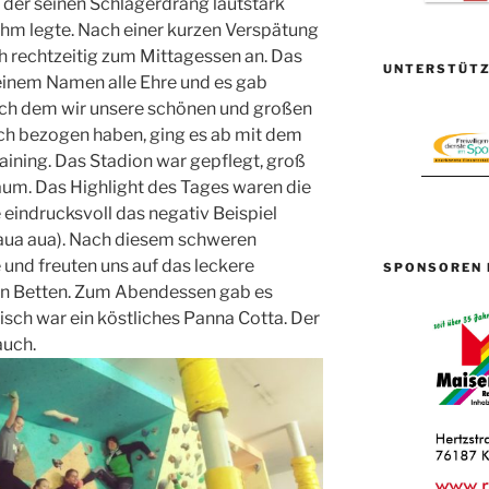
, der seinen Schlagerdrang lautstark
hm legte. Nach einer kurzen Verspätung
 rechtzeitig zum Mittagessen an. Das
UNTERSTÜTZ
einem Namen alle Ehre und es gab
ach dem wir unsere schönen und großen
ch bezogen haben, ging es ab mit dem
ining. Das Stadion war gepflegt, groß
aum. Das Highlight des Tages waren die
 eindrucksvoll das negativ Beispiel
 aua aua). Nach diesem schweren
 und freuten uns auf das leckere
SPONSOREN 
n Betten. Zum Abendessen gab es
isch war ein köstliches Panna Cotta. Der
auch.