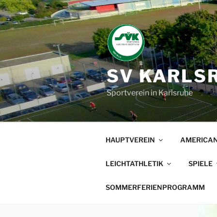
Zum
Inhalt
springen
SV KARLSR
Sportverein in Karlsruhe
HAUPTVEREIN
AMERICAN
LEICHTATHLETIK
SPIELE
SOMMERFERIENPROGRAMM