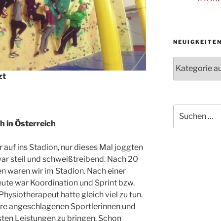
NEUIGKEITE
Neuigkeiten
der
zt
Abteilungen
Suche
nach:
 in Österreich
auf ins Stadion, nur dieses Mal joggten
ar steil und schweißtreibend. Nach 20
 waren wir im Stadion. Nach einer
eute war Koordination und Sprint bzw.
hysiotherapeut hatte gleich viel zu tun.
ere angeschlagenen Sportlerinnen und
esten Leistungen zu bringen. Schon