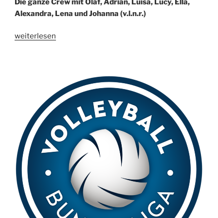
Die ganze Crew mit Olaf, Adrian, Luisa, Lucy, Ella,
Alexandra, Lena und Johanna (v.l.n.r.)
„Trainingslager
weiterlesen
2018
in
Feldkirchen
–
Österreich“