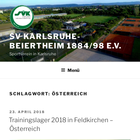
Zum
Inhalt
springen
SV KARLSRUHE-
BEIERTHEIM 1884/98 E.V.
Sportverein in Karlsruhe
Menü
SCHLAGWORT:
ÖSTERREICH
VERÖFFENTLICHT
23. APRIL 2018
AM
Trainingslager 2018 in Feldkirchen –
Österreich