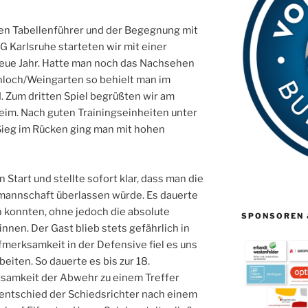
en Tabellenführer und der Begegnung mit
 Karlsruhe starteten wir mit einer
Neue Jahr. Hatte man noch das Nachsehen
nloch/Weingarten so behielt man im
. Zum dritten Spiel begrüßten wir am
eim. Nach guten Trainingseinheiten unter
Sieg im Rücken ging man mit hohen
Start und stellte sofort klar, dass man die
mannschaft überlassen würde. Es dauerte
en konnten, ohne jedoch die absolute
SPONSOREN 
nen. Der Gast blieb stets gefährlich in
fmerksamkeit in der Defensive fiel es uns
eiten. So dauerte es bis zur 18.
tsamkeit der Abwehr zu einem Treffer
entschied der Schiedsrichter nach einem