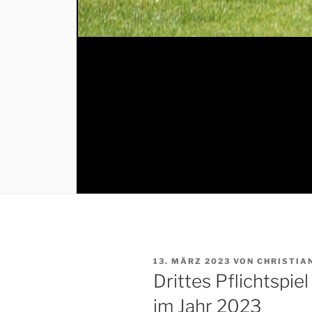
VERÖFFENTLICHT
13. MÄRZ 2023
VON
CHRISTIA
AM
Drittes Pflichtspie
im Jahr 2023