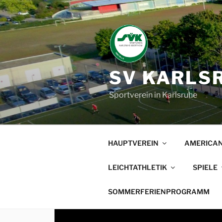
Zum
Inhalt
springen
SV KARLSR
Sportverein in Karlsruhe
HAUPTVEREIN
AMERICAN
LEICHTATHLETIK
SPIELE
SOMMERFERIENPROGRAMM