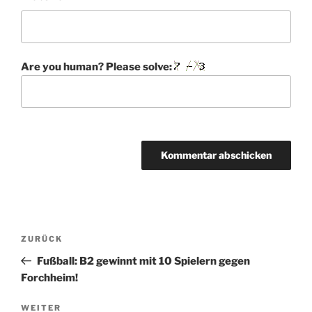
Are you human? Please solve:
A
l
t
Beitragsnavigation
Vorheriger
ZURÜCK
e
Beitrag
r
Fußball: B2 gewinnt mit 10 Spielern gegen
n
Forchheim!
a
Nächster
WEITER
t