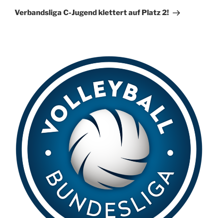
Beitrag
i
Verbandsliga C-Jugend klettert auf Platz 2!
v
e
: