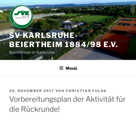
Zum
Inhalt
springen
SV KARLSRUHE-
BEIERTHEIM 1884/98 E.V.
Sportverein in Karlsruhe
Menü
VERÖFFENTLICHT
20. NOVEMBER 2017
VON
CHRISTIAN FULDA
AM
Vorbereitungsplan der Aktivität für
die Rückrunde!