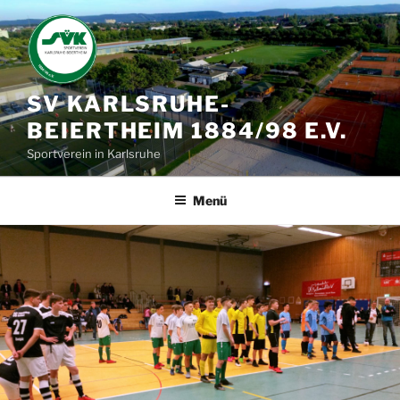
Zum
Inhalt
springen
SV KARLSRUHE-
BEIERTHEIM 1884/98 E.V.
Sportverein in Karlsruhe
Menü