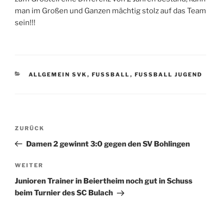
man im Großen und Ganzen mächtig stolz auf das Team
sein!!!
KATEGORIEN
ALLGEMEIN SVK
,
FUSSBALL
,
FUSSBALL JUGEND
Beitragsnavigation
Vorheriger
ZURÜCK
Beitrag
Damen 2 gewinnt 3:0 gegen den SV Bohlingen
Nächster
WEITER
Beitrag
Junioren Trainer in Beiertheim noch gut in Schuss
beim Turnier des SC Bulach