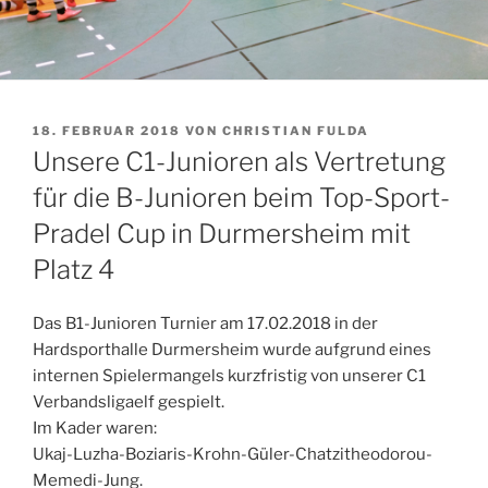
VERÖFFENTLICHT
18. FEBRUAR 2018
VON
CHRISTIAN FULDA
AM
Unsere C1-Junioren als Vertretung
für die B-Junioren beim Top-Sport-
Pradel Cup in Durmersheim mit
Platz 4
Das B1-Junioren Turnier am 17.02.2018 in der
Hardsporthalle Durmersheim wurde aufgrund eines
internen Spielermangels kurzfristig von unserer C1
Verbandsligaelf gespielt.
Im Kader waren:
Ukaj-Luzha-Boziaris-Krohn-Güler-Chatzitheodorou-
Memedi-Jung.