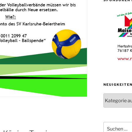
NEUIGKEITE
Neuigkeiten
der
Abteilungen
Suche
nach: