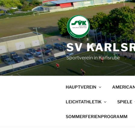
Zum
Inhalt
springen
SV KARLSR
Sportverein in Karlsruhe
HAUPTVEREIN
AMERICAN
LEICHTATHLETIK
SPIELE
SOMMERFERIENPROGRAMM