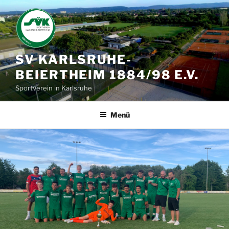
Zum
Inhalt
springen
SV KARLSRUHE-
BEIERTHEIM 1884/98 E.V.
Sportverein in Karlsruhe
Menü