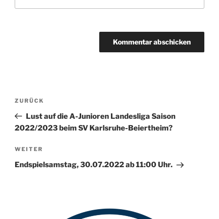
A
l
t
Beitragsnavigation
Vorheriger
ZURÜCK
e
Beitrag
r
Lust auf die A-Junioren Landesliga Saison
n
2022/2023 beim SV Karlsruhe-Beiertheim?
a
Nächster
WEITER
t
Beitrag
i
Endspielsamstag, 30.07.2022 ab 11:00 Uhr.
v
e
: