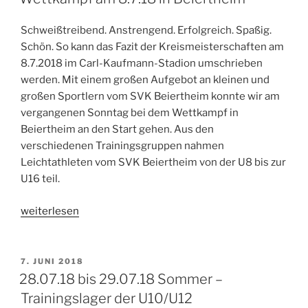
Schweißtreibend. Anstrengend. Erfolgreich. Spaßig.
Schön. So kann das Fazit der Kreismeisterschaften am
8.7.2018 im Carl-Kaufmann-Stadion umschrieben
werden. Mit einem großen Aufgebot an kleinen und
großen Sportlern vom SVK Beiertheim konnte wir am
vergangenen Sonntag bei dem Wettkampf in
Beiertheim an den Start gehen. Aus den
verschiedenen Trainingsgruppen nahmen
Leichtathleten vom SVK Beiertheim von der U8 bis zur
U16 teil.
„Wettkampf
weiterlesen
am
8.7.18
in
VERÖFFENTLICHT
7. JUNI 2018
AM
Beiertheim“
28.07.18 bis 29.07.18 Sommer –
Trainingslager der U10/U12