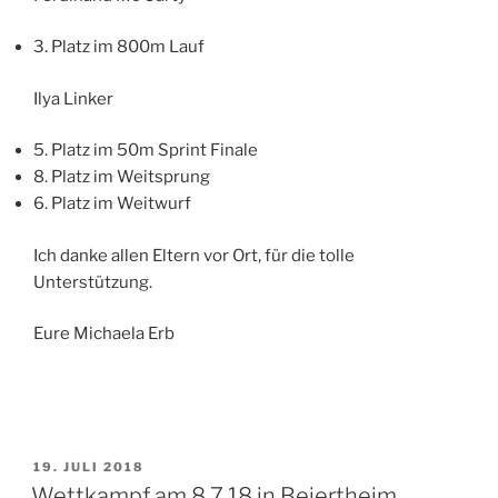
3. Platz im 800m Lauf
Ilya Linker
5. Platz im 50m Sprint Finale
8. Platz im Weitsprung
6. Platz im Weitwurf
Ich danke allen Eltern vor Ort, für die tolle
Unterstützung.
Eure Michaela Erb
VERÖFFENTLICHT
19. JULI 2018
AM
Wettkampf am 8.7.18 in Beiertheim