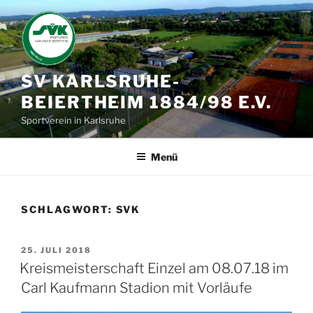
Zum
Inhalt
springen
SV KARLSRUHE-
BEIERTHEIM 1884/98 E.V.
Sportverein in Karlsruhe
Menü
SCHLAGWORT:
SVK
VERÖFFENTLICHT
25. JULI 2018
AM
Kreismeisterschaft Einzel am 08.07.18 im
Carl Kaufmann Stadion mit Vorläufe