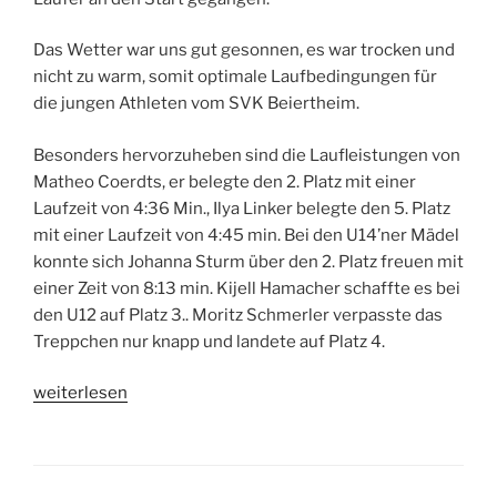
Das Wetter war uns gut gesonnen, es war trocken und
nicht zu warm, somit optimale Laufbedingungen für
die jungen Athleten vom SVK Beiertheim.
Besonders hervorzuheben sind die Laufleistungen von
Matheo Coerdts, er belegte den 2. Platz mit einer
Laufzeit von 4:36 Min., Ilya Linker belegte den 5. Platz
mit einer Laufzeit von 4:45 min. Bei den U14’ner Mädel
konnte sich Johanna Sturm über den 2. Platz freuen mit
einer Zeit von 8:13 min. Kijell Hamacher schaffte es bei
den U12 auf Platz 3.. Moritz Schmerler verpasste das
Treppchen nur knapp und landete auf Platz 4.
„Erfolgreiche
weiterlesen
Starts
bei
der