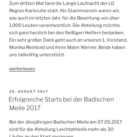
Zum dritten Mal fand die Lange Laufnacht der LG
Region Karlsruhe statt. Als Stammverein waren wir,
wie auch im letzten Jahr, für die Bewirtung von über
1.000 Leuten verantwortlich. Die Abteilung möchte
sich ganz herzlich bei den fleißigen Helfern bedanken.
Ein sehr großer Dank geht auch an unseren 1. Vorstand,
Monika Reinbold und ihren Mann Werner. Beide haben
uns tatkräftig unterstützt.
„Erfolgreiche
weiterlesen
Bewirtung
bei
der
VERÖFFENTLICHT
29. AUGUST 2017
AM
Langen
Erfolgreiche Starts bei der Badischen
Laufnacht
Meile 2017
2018
durch
Bei der diesjährigen Badischen Meile am 07.05.2017
die
sind für die Abteilung Leichtathletik mehr als 30
Leichtathleten“
Läufer an den Start gegangen.