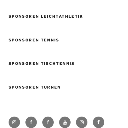
SPONSOREN LEICHTATHLETIK
SPONSOREN TENNIS
SPONSOREN TISCHTENNIS
SPONSOREN TURNEN
Instagram
Facebook
Facebook
Youtube
Instagram
Facebook
SVK
Volleyball
Fußball
Badener
Badener