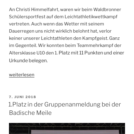
An Christi Himmelfahrt, waren wir beim Waldbronner
Schülersportfest auf dem Leichtathletikwettkampf
vertreten. Auch wenn das Wetter mit seinem
Dauerregen uns nicht wirklich belohnt hat, verlor
keiner unserer Leichtathleten den Kampfgeist. Ganz
im Gegenteil. Wir konnten beim Teammehrkampf der
Platz mit 11 Punkten und einer
Altersklasse U10 den 1.
Urkunde belegen.
„10.05.18
weiterlesen
Waldbronner
Schüler
–
VERÖFFENTLICHT
7. JUNI 2018
AM
Sportfest“
1.Platz in der Gruppenanmeldung bei der
Badische Meile