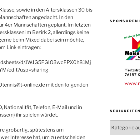
 Klasse, sowie in den Altersklassen 30 bis
-Mannschaften angedacht. In den
SPONSOREN 
ur 4er Mannschaften geplant. Im letzten
ersklassen im Bezirk 2, allerdings keine
erne beim Mixed dabei sein möchte,
em Link eintragen:
readsheets/d/1WJG5FGIO3wcFPX0h81Mj
/edit?usp=sharing
0tennis@t-online.de
mit den folgenden
 Nationalität, Telefon, E-Mail und in
NEUIGKEITE
se(n) ihr spielen würdet.
Neuigkeiten
re großartig, spätestens am
der
Abteilungen
 wer Interesse hat, um zu entscheiden