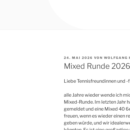
VERÖFFENTLICHT
24. MAI 2026
VON
WOLFGANG 
AM
Mixed Runde 202
Liebe Tennisfreundinnen und -
alle Jahre wieder wende ich mi
Mixed-Runde. Im letzten Jahr 
gemeldet und eine Mixed 40 6e
freuen, wenn es wieder einen
geben würde, und wir idealer
könnten. Es ist eine großartige