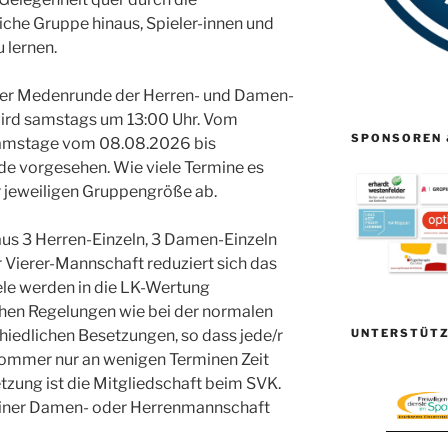
liche Gruppe hinaus, Spieler-innen und
 lernen.
der Medenrunde der Herren- und Damen-
wird samstags um 13:00 Uhr. Vom
SPONSOREN 
 Samstage vom 08.08.2026 bis
de vorgesehen. Wie viele Termine es
r jeweiligen Gruppengröße ab.
aus 3 Herren-Einzeln, 3 Damen-Einzeln
 Vierer-Mannschaft reduziert sich das
iele werden in die LK-Wertung
chen Regelungen wie bei der normalen
UNTERSTÜTZ
chiedlichen Besetzungen, so dass jede/r
Sommer nur an wenigen Terminen Zeit
zung ist die Mitgliedschaft beim SVK.
n einer Damen- oder Herrenmannschaft