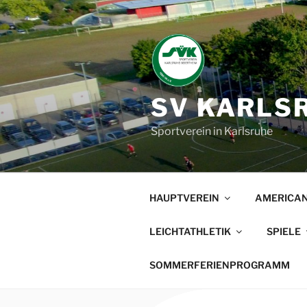
Zum
Inhalt
springen
SV KARLSR
Sportverein in Karlsruhe
HAUPTVEREIN
AMERICAN
LEICHTATHLETIK
SPIELE
SOMMERFERIENPROGRAMM