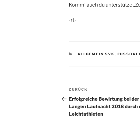
Komm‘ auch du unterstütze „Zek
-rt-
KATEGORIEN
ALLGEMEIN SVK
,
FUSSBALL
Beitragsnavigation
Vorheriger
ZURÜCK
Beitrag
Erfolgreiche Bewirtung bei der
Langen Laufnacht 2018 durch 
Leichtathleten