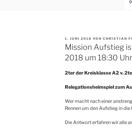
VERÖFFENTLICHT
1. JUNI 2018
VON
CHRISTIAN F
AM
Mission Aufstieg is 
2018 um 18:30 Uh
2ter der Kreisklasse A2 v. 2t
Relegationsheimspiel zum Aufs
Wer macht nach einer anstren
Rennen um den Aufstieg in die 
Die Antwort erfahren wir alle