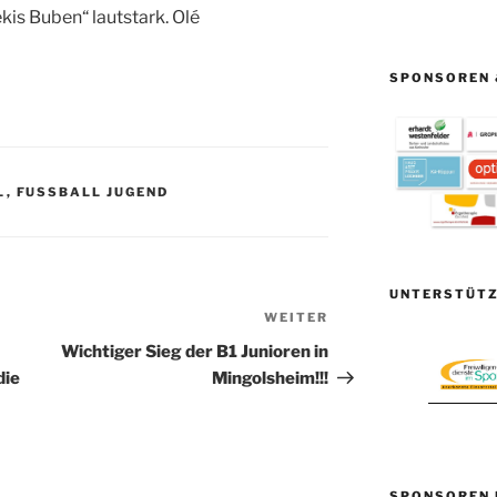
is Buben“ lautstark. Olé
SPONSOREN 
,
FUSSBALL JUGEND
UNTERSTÜTZ
WEITER
Nächster
Beitrag
Wichtiger Sieg der B1 Junioren in
die
Mingolsheim!!!
SPONSOREN 