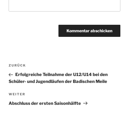
A
l
t
Beitragsnavigation
Vorheriger
ZURÜCK
e
Beitrag
r
Erfolgreiche Teilnahme der U12/U14 bei den
n
Schüler- und Jugendläufen der Badischen Meile
a
Nächster
WEITER
t
Beitrag
i
Abschluss der ersten Saisonhälfte
v
e
: