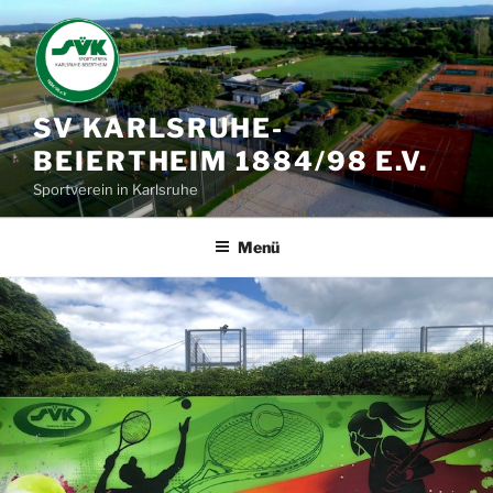
Zum
Inhalt
springen
SV KARLSRUHE-
BEIERTHEIM 1884/98 E.V.
Sportverein in Karlsruhe
Menü