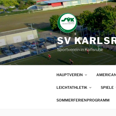
Zum
Inhalt
springen
SV KARLSR
Sportverein in Karlsruhe
HAUPTVEREIN
AMERICAN
LEICHTATHLETIK
SPIELE
SOMMERFERIENPROGRAMM