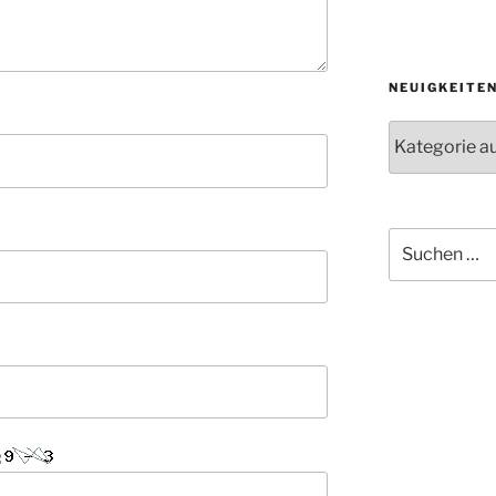
NEUIGKEITE
Neuigkeiten
der
Abteilungen
Suche
nach:
: