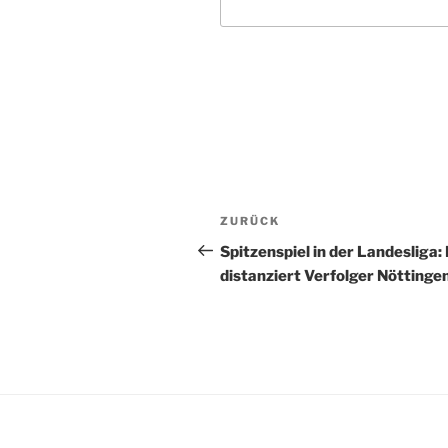
A
l
t
Beitragsnavigation
Vorheriger
ZURÜCK
e
Beitrag
r
Spitzenspiel in der Landesliga:
n
distanziert Verfolger Nöttinge
a
t
i
v
e
: