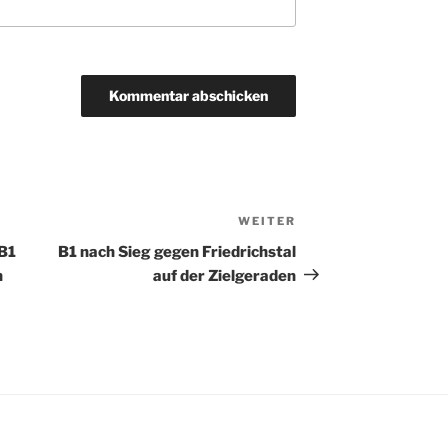
WEITER
Nächster
Beitrag
 B1
B1 nach Sieg gegen Friedrichstal
n
auf der Zielgeraden