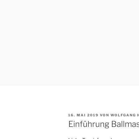
VERÖFFENTLICHT
16. MAI 2019
VON
WOLFGANG 
AM
Einführung Ballma