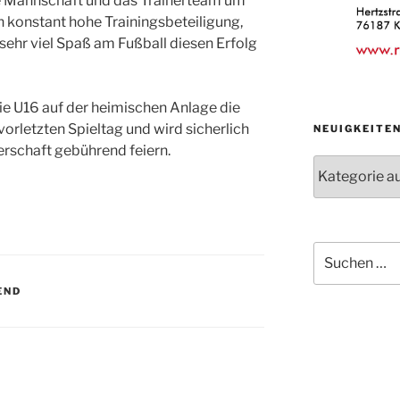
e Mannschaft und das Trainerteam um
h konstant hohe Trainingsbeteiligung,
ehr viel Spaß am Fußball diesen Erfolg
e U16 auf der heimischen Anlage die
orletzten Spieltag und wird sicherlich
NEUIGKEITE
erschaft gebührend feiern.
Neuigkeiten
der
Abteilungen
Suche
nach:
END