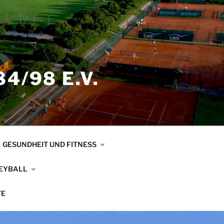
4/98 E.V.
GESUNDHEIT UND FITNESS
EYBALL
TE