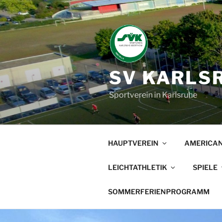
Zum
Inhalt
springen
SV KARLSR
Sportverein in Karlsruhe
HAUPTVEREIN
AMERICAN
LEICHTATHLETIK
SPIELE
SOMMERFERIENPROGRAMM