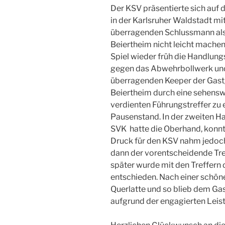
Der KSV präsentierte sich auf
in der Karlsruher Waldstadt mi
überragenden Schlussmann als 
Beiertheim nicht leicht machen
Spiel wieder früh die Handlungs
gegen das Abwehrbollwerk und 
überragenden Keeper der Gastge
Beiertheim durch eine sehensw
verdienten Führungstreffer zu 
Pausenstand. In der zweiten Hal
SVK hatte die Oberhand, konnte
Druck für den KSV nahm jedoch 
dann der vorentscheidende Tre
später wurde mit den Treffern d
entschieden. Nach einer schöne
Querlatte und so blieb dem Gas
aufgrund der engagierten Leis