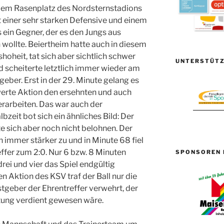
 dem Rasenplatz des Nordsternstadions
t einer sehr starken Defensive und einem
ein Gegner, der es den Jungs aus
 wollte. Beiertheim hatte auch in diesem
hoheit, tat sich aber sichtlich schwer
UNTERSTÜTZ
scheiterte letztlich immer wieder am
ber. Erst in der 29. Minute gelang es
erte Aktion den ersehnten und auch
erarbeiten. Das war auch der
bzeit bot sich ein ähnliches Bild: Der
 sich aber noch nicht belohnen. Der
immer stärker zu und in Minute 68 fiel
ffer zum 2:0. Nur 6 bzw. 8 Minuten
SPONSOREN 
rei und vier das Spiel endgültig
n Aktion des KSV traf der Ball nur die
tgeber der Ehrentreffer verwehrt, der
tung verdient gewesen wäre.