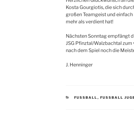
Herzlichen Glückwunsch an di
Kosta Gourgiotis, die sich durc
großen Teamgeist und einfach s
mehr als verdient hat!
Nächsten Sonntag empfängt di
JSG Pfinztal/Walzbachtal zum v
nach dem Spiel noch die Meist
J. Henninger
KATEGORIEN
FUSSBALL
,
FUSSBALL JUG