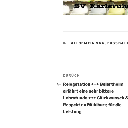
KATEGORIEN
ALLGEMEIN SVK
,
FUSSBALL
Beitragsnavigation
Vorheriger
ZURÜCK
Beitrag
Relegetation +++ Beiertheim
erfährt eine sehr bittere
Lehrstunde +++ Glückwunsch 
Respekt an Mühlburg für die
Leistung