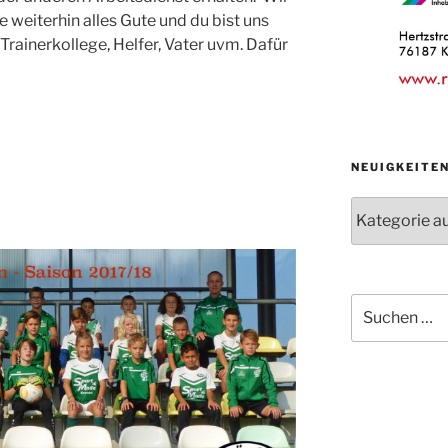
 weiterhin alles Gute und du bist uns
rainerkollege, Helfer, Vater uvm. Dafür
NEUIGKEITE
Neuigkeiten
der
Abteilungen
Suche
nach: