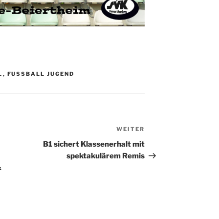
,
FUSSBALL JUGEND
WEITER
Nächster
Beitrag
B1 sichert Klassenerhalt mit
spektakulärem Remis
&