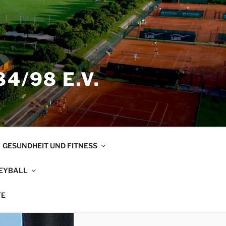
4/98 E.V.
GESUNDHEIT UND FITNESS
EYBALL
TE