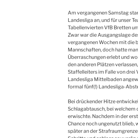
Am vergangenen Samstag stand
Landesliga an, und für unser 
Tabellenvierten VfB Bretten um
Zwar war die Ausgangslage des
vergangenen Wochen mit die b
Mannschaften, doch hatte man 
Überraschungen erlebt und woll
den anderen Plätzen verlasse
Staffelleiters im Falle von dre
Landesliga Mittelbaden angewi
formal fünf(!) Landesliga-Abst
Bei drückender Hitze entwickel
Schlagabtausch, bei welchem 
erwischte. Nachdem in der ers
Chance noch ungenutzt blieb, 
später an der Strafraumgrenze h