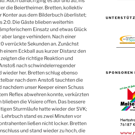
ab. Auch danach ging es auf und ab, ins
er die Beiertheimer. Bretten, kollektiv
er Konter aus dem Bilderbuch überlistet;
UNTERSTÜTZ
 2:0. Die Gäste blieben weiterhin
kämpferischem Einsatz und etwas Glück
 aber lange verhindern. Nach einer
20 verrückte Sekunden an. Zunächst
h einem Eckball aus kurzer Distanz den
 zeigten die richtige Reaktion und
 Anstoß nach schwindelerregender
 wieder her. Bretten schlug ebenso
SPONSOREN 
ttelbar nach dem Anstoß tauchten die
nd nachdem unser Keeper einen Schuss
utem Reflex abwehren konnte, verkürzten
 blieben die Visiere offen. Das bessere
tigen Sturmläufe hatte wieder der SVK;
 Lehrbuch stand es zwei Minuten vor
ontrahenten ließen nicht locker. Bretten
nschluss und stand wieder zu hoch, die