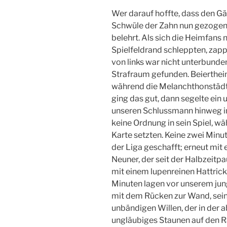
Wer darauf hoffte, dass den G
Schwüle der Zahn nun gezogen 
belehrt. Als sich die Heimfans
Spielfeldrand schleppten, zapp
von links war nicht unterbund
Strafraum gefunden. Beiertheim
während die Melanchthonstädte
ging das gut, dann segelte ein
unseren Schlussmann hinweg i
keine Ordnung in sein Spiel, wäh
Karte setzten. Keine zwei Minut
der Liga geschafft; erneut mit
Neuner, der seit der Halbzeitp
mit einem lupenreinen Hattrick
Minuten lagen vor unserem jung
mit dem Rücken zur Wand, sein 
unbändigen Willen, der in der 
ungläubiges Staunen auf den R