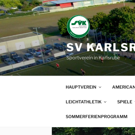
Zum
Inhalt
springen
SV KARLSR
Sportverein in Karlsruhe
HAUPTVEREIN
AMERICAN
LEICHTATHLETIK
SPIELE
SOMMERFERIENPROGRAMM