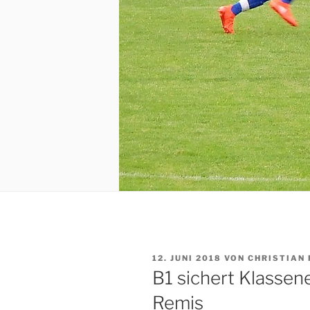
VERÖFFENTLICHT
12. JUNI 2018
VON
CHRISTIAN 
AM
B1 sichert Klassen
Remis