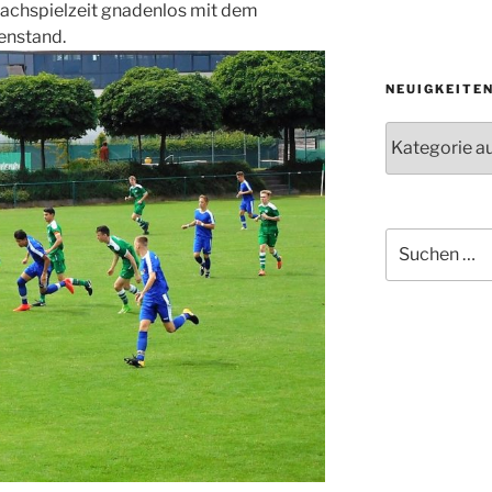
Nachspielzeit gnadenlos mit dem
enstand.
NEUIGKEITE
Neuigkeiten
der
Abteilungen
Suche
nach: