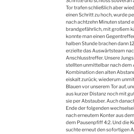
Schritte und schloss souverän 
Tor trafen schließlich aber wied
einen Schritt zu hoch, wurde p
nach achtzehn Minuten stand es
brandgefährlich, mit großem 
konnte man einen Gegentreffer
halben Stunde brachen dann 1
erzielte das Auswärtsteam nac
Anschlusstreffer. Unsere Jungs
stellten unmittelbar nach dem
Kombination den alten Abstand
eiskalt zurück; wiederum unmi
Blauen vor unserem Tor auf, u
aus kurzer Distanz noch mit g
sie per Abstauber. Auch danach
Ende der folgenden wechselsei
nach erneutem Konter aus dem
dem Pausenpfiff 4:2. Und die K
suchte erneut den sofortigen A