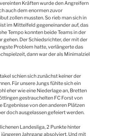
 vereinten Kräften wurde den Angreifern
rlich auch dem enormen zuvor
ut zollen mussten. So rieb man sich in
ist im Mittelfeld gegeneinander auf, das
ohe Tempo konnten beide Teams in der
r gehen. Der Schiedsrichter, der mit der
ringste Problem hatte, verlängerte das
chspielzeit, dann war der als Minimalziel
el schien sich zunächst keiner der
nnen. Für unsere Jungs fühlte sich ein
l eher wie eine Niederlage an, Bretten
Nöttingen gestrauchelten FC Forst von
le Ergebnisse von den anderen Plätzen
ber doch ausgelassen gefeiert werden.
glichenen Landesliga, 2 Punkte hinter
 jüngeren Jahrgang absolviert. Und mit