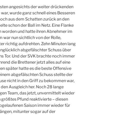
ästen angesichts der weiter drückenden
war, wurde ganz schnell eines Besseren
 noch aus dem Schatten zurück an den
elte schon der Ball im Netz. Eine Flanke
en worden und hatte ihren Abnehmer im
 war nun sichtlich von der Rolle,
r richtig aufdrehten. Zehn Minuten lang
 unglücklich abgefälschter Schuss über
ns Tor. Und der SVK brachte noch immer
rend die Brettener jetzt alles auf eine
en später hatte es die beste Offensive
 einem abgefälschten Schuss stellte der
ause nicht in den Griff zu bekommen war,
 den Ausgleich her. Noch 28 lange
en Team, das jetzt, unvermittelt wieder
größtes Pfund reaktivierte – diesen
abgelaufenen Saison immer wieder für
ängen, mitunter sogar auf der