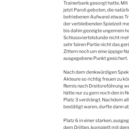
Trainerbank gesorgt hatte. Mit
jetzt Paroli geboten, die natü
betriebenen Aufwand etwas Trib
der verbleibenden Spielzeit me
bis dahin gezeigte ungemein h
Schlussviertelstunde nicht meh
sehr fairen Partie nicht das ge
Zittern noch um eine üppige Na
ausgegebene Punkt gesichert.
Nach dem denkwürdigen Spektak
Akteure so richtig freuen zu kö
Remis nach Dreitoreführung woh
hätte nur zu gern noch den in 
Platz 3 verdrängt. Nachdem al
bestätigt waren, durfte dann a
Platz 6 in einer starken, ausge
dem Dritten, komplett mit dem