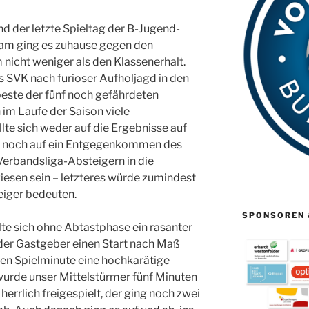
 der letzte Spieltag der B-Jugend-
Team ging es zuhause gegen den
 nicht weniger als den Klassenerhalt.
 SVK nach furioser Aufholjagd in den
este der fünf noch gefährdeten
im Laufe der Saison viele
te sich weder auf die Ergebnisse auf
n, noch auf ein Entgegenkommen des
i Verbandsliga-Absteigern in die
esen sein – letzteres würde zumindest
eiger bedeuten.
SPONSOREN 
te sich ohne Abtastphase ein rasanter
der Gastgeber einen Start nach Maß
ten Spielminute eine hochkarätige
wurde unser Mittelstürmer fünf Minuten
errlich freigespielt, der ging noch zwei