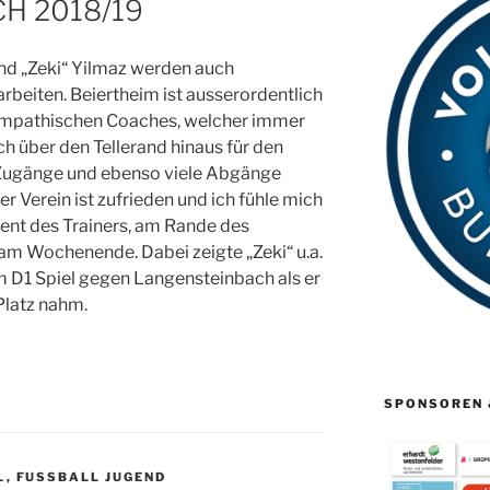
CH 2018/19
nd „Zeki“ Yilmaz werden auch
iten. Beiertheim ist ausserordentlich
sympathischen Coaches, welcher immer
ch über den Tellerand hinaus für den
n Zugänge und ebenso viele Abgänge
r Verein ist zufrieden und ich fühle mich
ent des Trainers, am Rande des
am Wochenende. Dabei zeigte „Zeki“ u.a.
im D1 Spiel gegen Langensteinbach als er
Platz nahm.
SPONSOREN 
,
FUSSBALL JUGEND