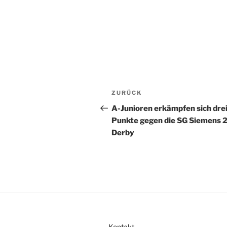
A
l
t
Beitragsnavigation
Vorheriger
ZURÜCK
e
Beitrag
r
A-Junioren erkämpfen sich dre
n
Punkte gegen die SG Siemens 2
a
Derby
t
i
v
e
:
Kontakt