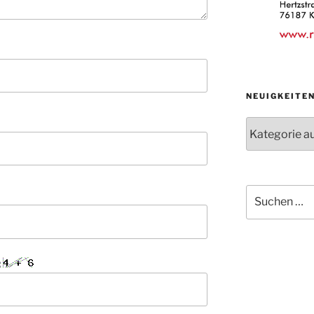
NEUIGKEITE
Neuigkeiten
der
Abteilungen
Suche
nach:
: