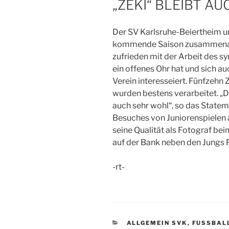
„ZEKI“ BLEIBT AU
Der SV Karlsruhe-Beiertheim u
kommende Saison zusammenarbe
zufrieden mit der Arbeit des 
ein offenes Ohr hat und sich au
Verein interesseiert. Fünfzeh
wurden bestens verarbeitet. „De
auch sehr wohl“, so das Statem
Besuches von Juniorenspielen 
seine Qualität als Fotograf be
auf der Bank neben den Jungs 
-rt-
KATEGORIEN
ALLGEMEIN SVK
,
FUSSBALL