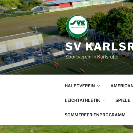
Zum
Inhalt
springen
SV KARLSR
Sportverein in Karlsruhe
HAUPTVEREIN
AMERICAN
LEICHTATHLETIK
SPIELE
SOMMERFERIENPROGRAMM