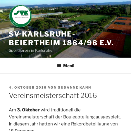
Zum
Inhalt
springen
SV KARLSRUHE-
BEIERTHEIM 1884/98 E.V.
Sportverein in Karlsruhe
Menü
VERÖFFENTLICHT
4. OKTOBER 2016
VON
SUSANNE KANN
AM
Vereinsmeisterschaft 2016
Am
3. Oktober
wird traditionell die
Vereinsmeisterschaft der Bouleabteilung ausgespielt.
In diesem Jahr hatten wir eine Rekordbeteiligung von