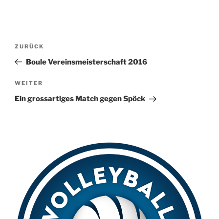
A
l
t
Beitragsnavigation
Vorheriger
ZURÜCK
e
Beitrag
r
Boule Vereinsmeisterschaft 2016
n
Nächster
WEITER
a
Beitrag
t
Ein grossartiges Match gegen Spöck
i
v
e
: