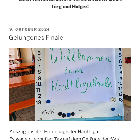
Jörg und Holger!
VERÖFFENTLICHT
9. OKTOBER 2024
AM
Gelungenes Finale
Auszug aus der Homepage der
Hardtliga:
Es war ein lebhafter Tag auf dem Gelände der SVK