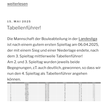
„Savoir-
weiterlesen
vivre
beim
Beiertheimer“
VERÖFFENTLICHT
15. MAI 2025
AM
Tabellenführer!
Die Mannschaft der Bouleabteilung in der
Landesliga
ist nach einem gutem ersten Spieltag am 06.04.2025,
der mit einem Sieg und einer Niederlage endete, nach
dem 3. Spieltag mittlerweile Tabellenführer!
Am 2. und 3. Spieltag wurden jeweils beide
Begegnungen, z.T. auch deutlich, gewonnen, so dass wir
nun den 4. Spieltag als Tabellenführer angehen
können.