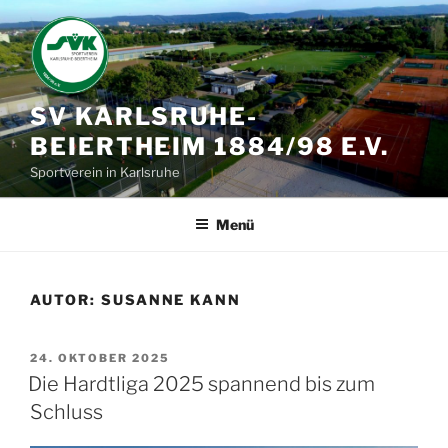
Zum
Inhalt
springen
SV KARLSRUHE-
BEIERTHEIM 1884/98 E.V.
Sportverein in Karlsruhe
Menü
AUTOR:
SUSANNE KANN
VERÖFFENTLICHT
24. OKTOBER 2025
AM
Die Hardtliga 2025 spannend bis zum
Schluss