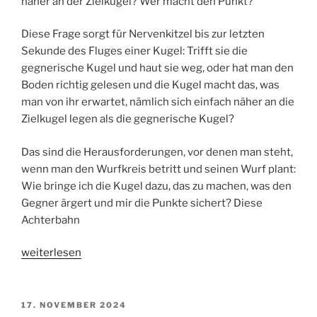
näher an der Zielkugel? Wer macht den Punkt?
Diese Frage sorgt für Nervenkitzel bis zur letzten
Sekunde des Fluges einer Kugel: Trifft sie die
gegnerische Kugel und haut sie weg, oder hat man den
Boden richtig gelesen und die Kugel macht das, was
man von ihr erwartet, nämlich sich einfach näher an die
Zielkugel legen als die gegnerische Kugel?
Das sind die Herausforderungen, vor denen man steht,
wenn man den Wurfkreis betritt und seinen Wurf plant:
Wie bringe ich die Kugel dazu, das zu machen, was den
Gegner ärgert und mir die Punkte sichert? Diese
Achterbahn
„Die
weiterlesen
Wahrheit
liegt
auf
VERÖFFENTLICHT
17. NOVEMBER 2024
AM