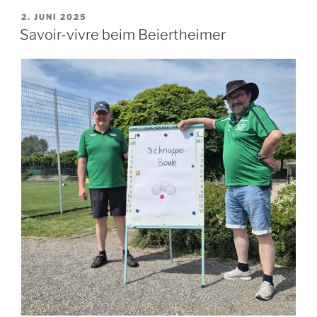
spannend
VERÖFFENTLICHT
2. JUNI 2025
AM
bis
Savoir-vivre beim Beiertheimer
zum
Schluss“