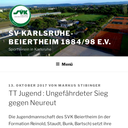
Zum
Inhalt
springen
SV KARLSRUHE-
BEIERTHEIM 1884/98 E.V.
Sportverein in Karlsruhe
Menü
VERÖFFENTLICHT
13. OKTOBER 2017
VON
MARKUS STIBINGER
AM
TT Jugend : Ungefährdeter Sieg
gegen Neureut
Die Jugendmannschaft des SVK Beiertheim (in der
Formation Reinold, Staudt, Bunk, Bartsch) setzt ihre