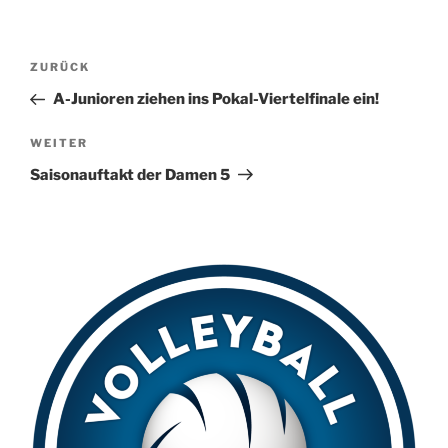
A
l
t
Beitragsnavigation
Vorheriger
ZURÜCK
e
Beitrag
r
A-Junioren ziehen ins Pokal-Viertelfinale ein!
n
Nächster
WEITER
a
Beitrag
t
Saisonauftakt der Damen 5
i
v
e
: