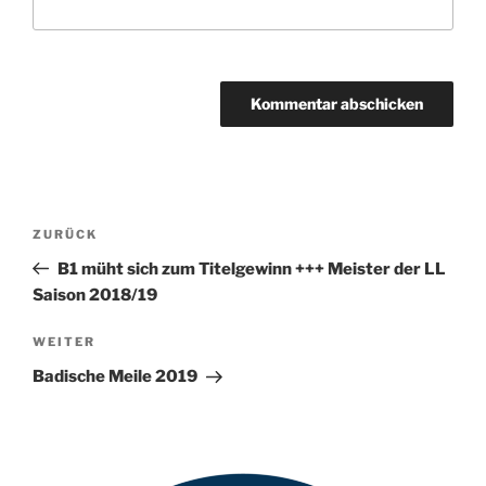
A
l
t
Beitragsnavigation
Vorheriger
ZURÜCK
e
Beitrag
r
B1 müht sich zum Titelgewinn +++ Meister der LL
n
Saison 2018/19
a
Nächster
WEITER
t
Beitrag
i
Badische Meile 2019
v
e
: