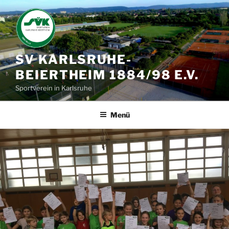
Zum
Inhalt
springen
SV KARLSRUHE-
BEIERTHEIM 1884/98 E.V.
Sportverein in Karlsruhe
Menü