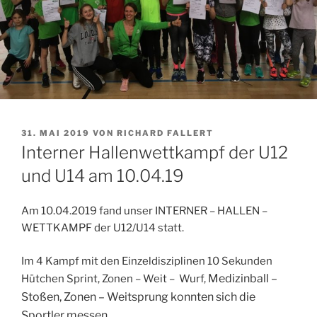
VERÖFFENTLICHT
31. MAI 2019
VON
RICHARD FALLERT
AM
Interner Hallenwettkampf der U12
und U14 am 10.04.19
Am 10.04.2019 fand unser INTERNER – HALLEN –
WETTKAMPF der U12/U14 statt.
Im 4 Kampf mit den Einzeldisziplinen 10 Sekunden
Medizinball –
Hütchen Sprint, Zonen – Weit – Wurf,
Stoßen,
Zonen – Weitsprung
konnten sich die
Sportler messen.