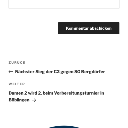
A
l
t
Beitragsnavigation
Vorheriger
ZURÜCK
e
Beitrag
r
Nächster Sieg der C2 gegen SG Bergdörfer
n
Nächster
WEITER
a
Beitrag
t
Damen 2 wird 2. beim Vorbereitungsturnier in
i
Böblingen
v
e
: