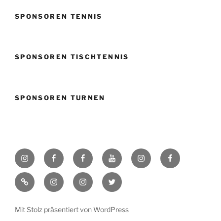
SPONSOREN TENNIS
SPONSOREN TISCHTENNIS
SPONSOREN TURNEN
Instagram
Facebook
Facebook
Youtube
Instagram
Facebook
SVK
Volleyball
Fußball
Badener
Badener
TikTok
Instagram
Instagram
Twitter
Beiertheim
Greifs
Greifs
Badener
Badener
RedFlames
Badener
Greifs
Greifs
Greifs
Mit Stolz präsentiert von WordPress
Flag