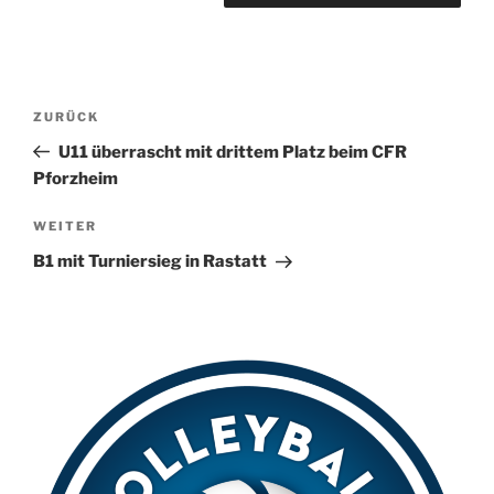
A
l
t
Beitragsnavigation
Vorheriger
ZURÜCK
e
Beitrag
r
U11 überrascht mit drittem Platz beim CFR
n
Pforzheim
a
Nächster
WEITER
t
Beitrag
i
B1 mit Turniersieg in Rastatt
v
e
: