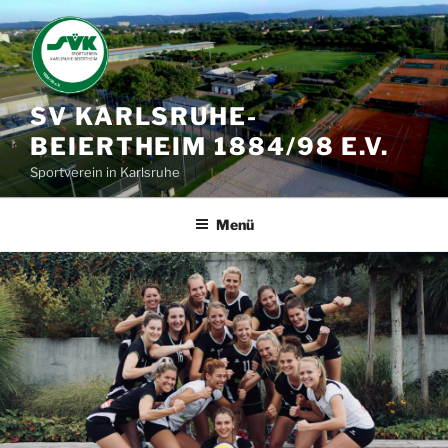
Zum
Inhalt
springen
SV KARLSRUHE-
BEIERTHEIM 1884/98 E.V.
Sportverein in Karlsruhe
Menü