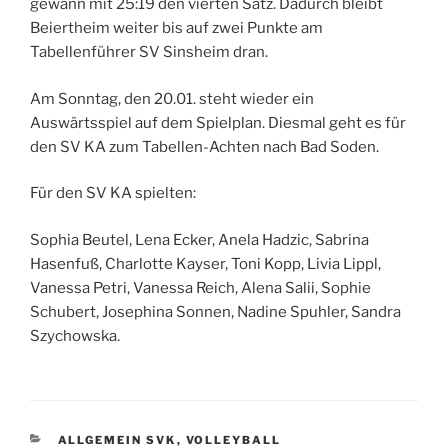
gewann mit 25:19 den vierten Satz. Dadurch bleibt
Beiertheim weiter bis auf zwei Punkte am
Tabellenführer SV Sinsheim dran.
Am Sonntag, den 20.01. steht wieder ein
Auswärtsspiel auf dem Spielplan. Diesmal geht es für
den SV KA zum Tabellen-Achten nach Bad Soden.
Für den SV KA spielten:
Sophia Beutel, Lena Ecker, Anela Hadzic, Sabrina
Hasenfuß, Charlotte Kayser, Toni Kopp, Livia Lippl,
Vanessa Petri, Vanessa Reich, Alena Salii, Sophie
Schubert, Josephina Sonnen, Nadine Spuhler, Sandra
Szychowska.
KATEGORIEN
ALLGEMEIN SVK
,
VOLLEYBALL