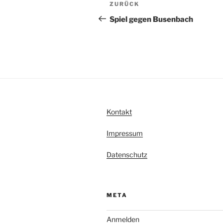
Beitragsnavigation
Vorheriger
ZURÜCK
e
Beitrag
r
Spiel gegen Busenbach
n
a
t
i
v
e
:
Kontakt
Impressum
Datenschutz
META
Anmelden