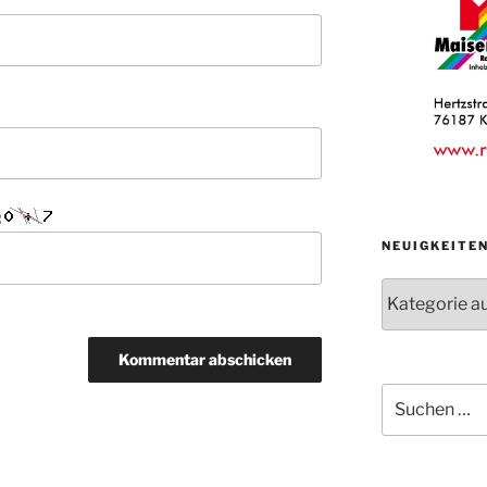
:
NEUIGKEITE
Neuigkeiten
der
Abteilungen
Suche
nach: