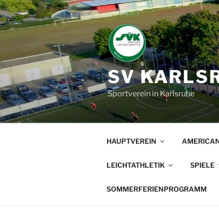
Zum
Inhalt
springen
SV KARLSR
Sportverein in Karlsruhe
HAUPTVEREIN
AMERICAN
LEICHTATHLETIK
SPIELE
SOMMERFERIENPROGRAMM