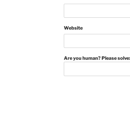
Website
Are you human? Please solve
A
l
t