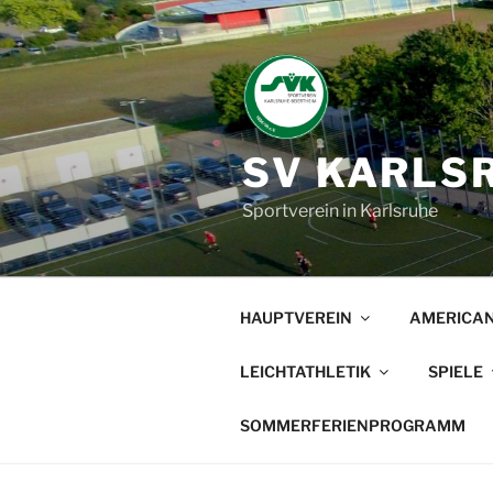
Zum
Inhalt
springen
SV KARLSR
Sportverein in Karlsruhe
HAUPTVEREIN
AMERICAN
LEICHTATHLETIK
SPIELE
SOMMERFERIENPROGRAMM