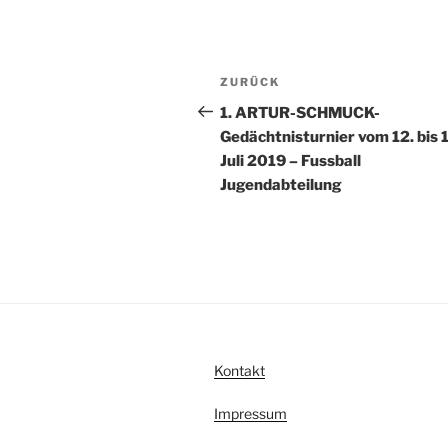
A
l
t
Beitragsnavigation
Vorheriger
ZURÜCK
e
Beitrag
r
1. ARTUR-SCHMUCK-
n
Gedächtnisturnier vom 12. bis 
a
Juli 2019 – Fussball
t
Jugendabteilung
i
v
e
:
Kontakt
Impressum