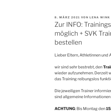
VERÖFFENTLICHT
8. MÄRZ 2021
VON
LENA WINK
AM
Zur INFO: Training
möglich + SVK Trai
bestellen
Lieber Eltern, Athletinnen und 
wir sind sehr bestrebt, den
Tra
wieder aufzunehmen. Derzeit 
das Training reibungslos funkt
Die jeweiligen Trainer informie
sind allgemeine Informationen
ACHTUNG
: Bis Montag den
15