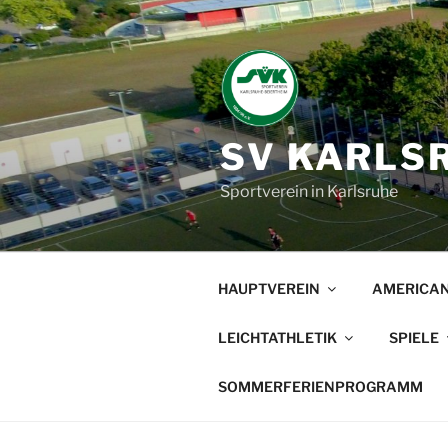
Zum
Inhalt
springen
SV KARLSR
Sportverein in Karlsruhe
HAUPTVEREIN
AMERICAN
LEICHTATHLETIK
SPIELE
SOMMERFERIENPROGRAMM