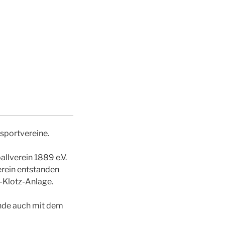
nsportvereine.
llverein 1889 e.V.
erein entstanden
r-Klotz-Anlage.
ände auch mit dem