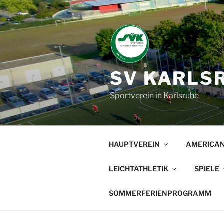
Zum
Inhalt
springen
SV KARLSR
Sportverein in Karlsruhe
HAUPTVEREIN
AMERICAN
LEICHTATHLETIK
SPIELE
SOMMERFERIENPROGRAMM