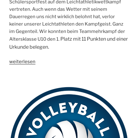
Schülersportfest auf dem Leichtathletikwettkampf
vertreten. Auch wenn das Wetter mit seinem
Dauerregen uns nicht wirklich belohnt hat, verlor
keiner unserer Leichtathleten den Kampfgeist. Ganz
im Gegenteil. Wir konnten beim Teammehrkampf der
Platz mit 11 Punkten und einer
Altersklasse U10 den 1.
Urkunde belegen.
„10.05.18
weiterlesen
Waldbronner
Schüler
–
Sportfest“