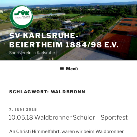
Zum
Inhalt
springen
SV KARLSRUHE-
BEIERTHEIM 1884/98 E.V.
Sportverein in Karlsruhe
Menü
SCHLAGWORT:
WALDBRONN
VERÖFFENTLICHT
7. JUNI 2018
AM
10.05.18 Waldbronner Schüler – Sportfest
An Christi Himmelfahrt, waren wir beim Waldbronner