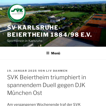
Zum
Inhalt
springen
SV KARLSRUHE-
BEIERTHEIM 1884/98 E.V.
Sportverein in Karlsruhe
Menü
VERÖFFENTLICHT
19. JANUAR 2025
VON
LIV DAHMEN
AM
SVK Beiertheim triumphiert in
spannendem Duell gegen DJK
München Ost
Am vergangenen Wochenende traf der SVK