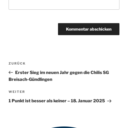
A
l
t
Beitragsnavigation
Vorheriger
ZURÜCK
e
Beitrag
r
Erster Sieg im neuen Jahr gegen die Chilis SG
n
Breisach-Gündlingen
a
Nächster
WEITER
t
Beitrag
i
1 Punkt ist besser als keiner – 18. Januar 2025
v
e
: