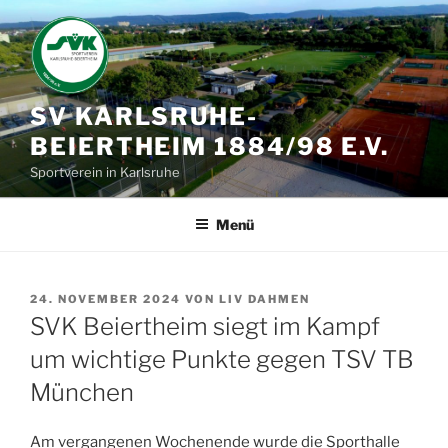
Zum
Inhalt
springen
SV KARLSRUHE-
BEIERTHEIM 1884/98 E.V.
Sportverein in Karlsruhe
Menü
VERÖFFENTLICHT
24. NOVEMBER 2024
VON
LIV DAHMEN
AM
SVK Beiertheim siegt im Kampf
um wichtige Punkte gegen TSV TB
München
Am vergangenen Wochenende wurde die Sporthalle