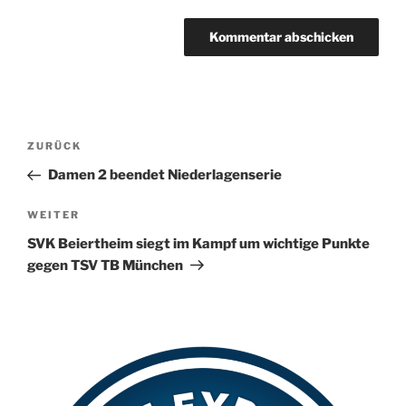
A
l
t
Beitragsnavigation
Vorheriger
ZURÜCK
e
Beitrag
r
Damen 2 beendet Niederlagenserie
n
Nächster
WEITER
a
Beitrag
t
SVK Beiertheim siegt im Kampf um wichtige Punkte
i
gegen TSV TB München
v
e
: