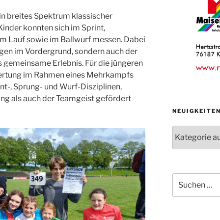
in breites Spektrum klassischer
 Kinder konnten sich im Sprint,
m Lauf sowie im Ballwurf messen. Dabei
ungen im Vordergrund, sondern auch der
 gemeinsame Erlebnis. Für die jüngeren
ertung im Rahmen eines Mehrkampfs
t-, Sprung- und Wurf-Disziplinen,
ung als auch der Teamgeist gefördert
NEUIGKEITE
Neuigkeiten
der
Abteilungen
Suche
nach: