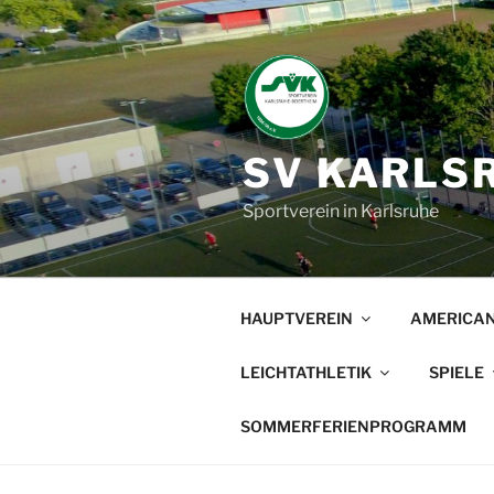
Zum
Inhalt
springen
SV KARLSR
Sportverein in Karlsruhe
HAUPTVEREIN
AMERICAN
LEICHTATHLETIK
SPIELE
SOMMERFERIENPROGRAMM