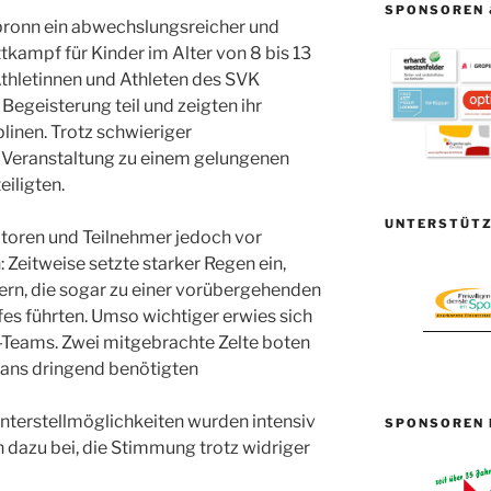
SPONSOREN 
bronn ein abwechslungsreicher und
kampf für Kinder im Alter von 8 bis 13
 Athletinnen und Athleten des SVK
egeisterung teil und zeigten ihr
linen. Trotz schwieriger
Veranstaltung zu einem gelungenen
eiligten.
UNTERSTÜTZ
atoren und Teilnehmer jedoch vor
Zeitweise setzte starker Regen ein,
ern, die sogar zu einer vorübergehenden
s führten. Umso wichtiger erwies sich
-Teams. Zwei mitgebrachte Zelte boten
 Fans dringend benötigten
nterstellmöglichkeiten wurden intensiv
SPONSOREN 
 dazu bei, die Stimmung trotz widriger