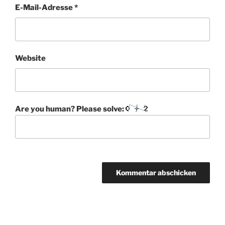
E-Mail-Adresse
*
Website
Are you human? Please solve:
A
l
t